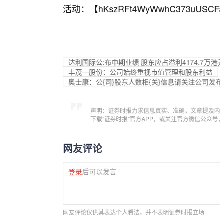
活动：【
hKszRFt4WyWwhC373uUSCF
达利国际公:布中期业绩 股东应占溢利4174.7万港元
丰茂—股份：公司始终重视市值管理和股东利益
奥士康：公{司}股东人数相{关}信息请关注公司发
声明：证券时报力求信息真实、准确，文章提及内
下载“证券时报”官方APP，或关注官方微信公众
网友评论
登录
后可以发言
网友评论仅供其表达个人看法，并不表明证券时报立场